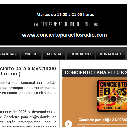
SCARGAS
VIDEOS
AGENDA
CONCURSO
CONTACTAR
erto para ell@s;19:00
CONCIERTO PARA ELL@S 
dio.com).
uestra cita semanal con tod@s
y dar arranque de la mejor manera
 en cuanto a nuestro rock y metal
ranque de 2026 y deseándoos lo
de Concierto para ell@s,donde los
 serán protagonistas, con la