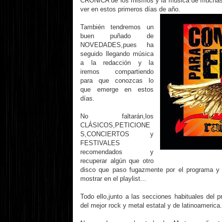
CRÓNICA de los mismos y la música de muchas
ver en estos primeros días de año.
También tendremos un
buen puñado de
NOVEDADES,pues ha
seguido llegando música
a la redacción y la
iremos compartiendo
para que conozcas lo
que emerge en estos
días.
No faltarán,los
CLÁSICOS,PETICIONE
S,CONCIERTOS y
FESTIVALES
recomendados y
recuperar algún que otro
disco que paso fugazmente por el programa y 
mostrar en el playlist...
Todo ello,junto a las secciones habituales del
del mejor rock y metal estatal y de latinoamerica