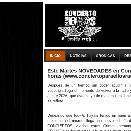
INICIO
NOTICIAS
CRONICAS
DE
Este Martes NOVEDADES en Conci
horas (www.conciertoparaellosra
Después de un tiempo sin poder acudir a n
vosotr@s,llega el momento de volver a la radio 
a este 2026, que avanza ya de manera trepidante
se refiere.
Deseando que tod@s hayáis tenido un buen ar
mejor para el mismo, llega una nueva edición 
CONCIERTOS vividos estas últimas semanas