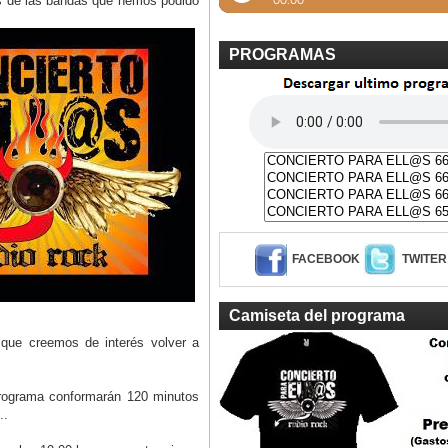
 de las bandas que hemos podido
PROGRAMAS
FACEBOOK
TWITER
Camiseta del programa
que creemos de interés volver a
 programa conformarán 120 minutos
...