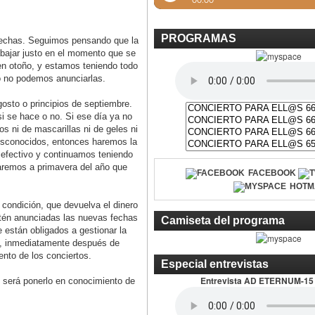
PROGRAMAS
fechas. Seguimos pensando que la
abajar justo en el momento que se
en otoño, y estamos teniendo todo
o no podemos anunciarlas.
gosto o principios de septiembre.
si se hace o no. Si ese día ya no
s ni de mascarillas ni de geles ni
esconocidos, entonces haremos la
o efectivo y continuamos teniendo
varemos a primavera del año que
FACEBOOK
HOTM
condición, que devuelva el dinero
estén anunciadas las nuevas fechas
Camiseta del programa
 están obligados a gestionar la
da, inmediatamente después de
nto de los conciertos.
Especial entrevistas
Entrevista AD ETERNUM-15
e será ponerlo en conocimiento de