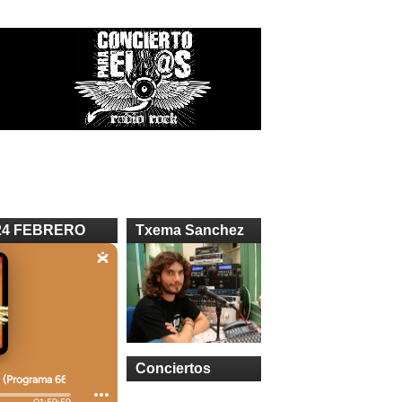
24 FEBRERO
Txema Sanchez
Conciertos