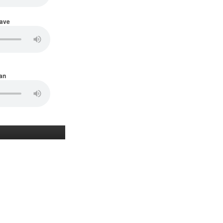
Wave
an