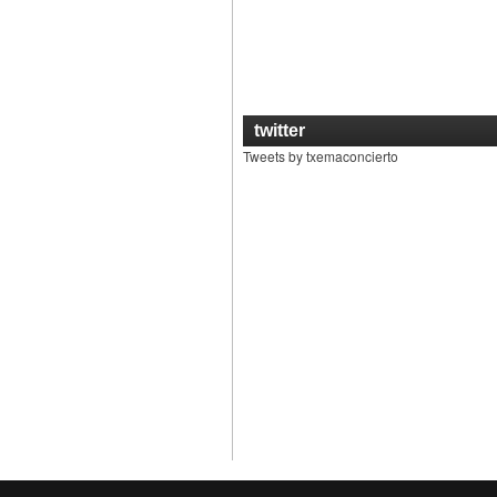
twitter
Tweets by txemaconcierto