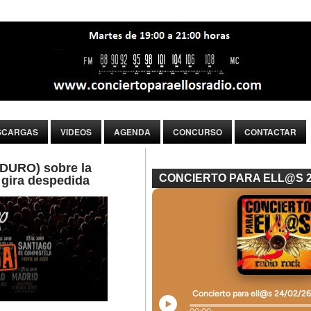
SCARGAS
VIDEOS
AGENDA
CONCURSO
CONTACTAR
URO) sobre la
CONCIERTO PARA ELL@S 
 gira despedida