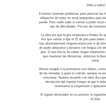
¡Hola a todos!
Estamos teniendo problemas para anunciar las 
obligación de todos es estar preparados para tr
pueda. Pero nadie sabe si vamos a poder tocar 
tipo de dificultades. Por eso de moment
La idea era que la gira empezara a finales de a
Así que vamos a fijar el 31 de julio para saber 
hay absolutamente ninguna restricción ni de aforo
de poder abrazarse y besarse con lengua con d
gira. Si ese día no ha salido ningún tratamient
que mantener las distancias, entonces la lle
viene.
Hemos exigido a la promotora Live Nation, como 
de las entradas a quien lo solicite, aunque no 
concretas. Nuestro acuerdo con ellos dice que
devolución del importe íntegro al que lo pi
anunciarse la suspensión o aplazamie
Si siguen obcecados en su postura, lo siguient
un juez.