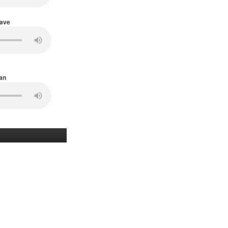
Wave
an