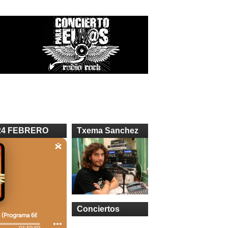
24 FEBRERO
Txema Sanchez
Conciertos