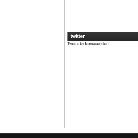
twitter
Tweets by txemaconcierto